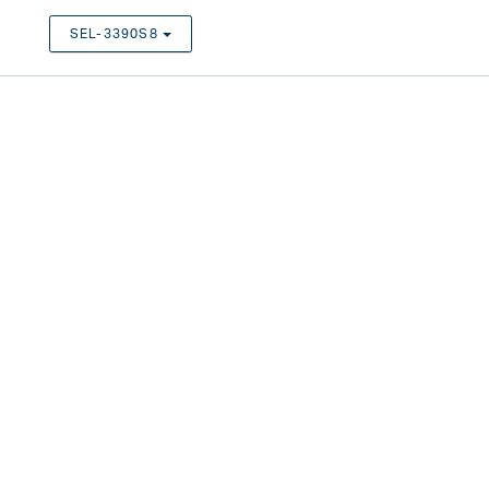
SEL-3390S8
TOGGLE DROPDOWN