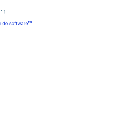
711
e do software