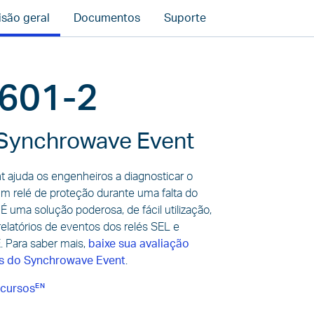
isão geral
Documentos
Suporte
RTILHAR
INK
601-2
Play
Synchrowave Event
Video
 ajuda os engenheiros a diagnosticar o
 relé de proteção durante uma falta do
É uma solução poderosa, de fácil utilização,
r relatórios de eventos dos relés SEL e
 Para saber mais,
baixe sua avaliação
s do Synchrowave Event
.
cursos