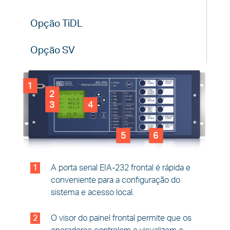
Opção TiDL
Opção SV
1
2
3
4
5
6
1
A porta serial EIA‑232 frontal é rápida e
conveniente para a configuração do
sistema e acesso local.
2
O visor do painel frontal permite que os